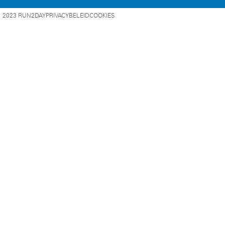
2023 RUN2DAY
PRIVACYBELEID
COOKIES