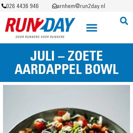
026 4436 946
arnhem@run2day.nl
JULI – ZOETE
AARDAPPEL BOWL