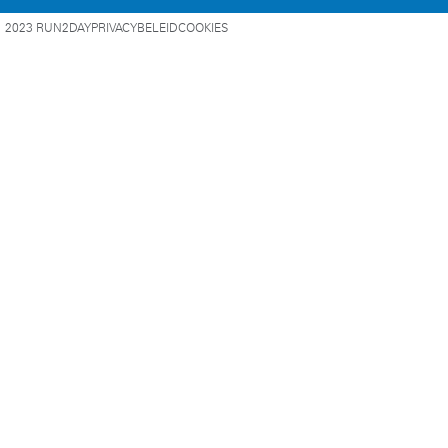
2023 RUN2DAY
PRIVACYBELEID
COOKIES