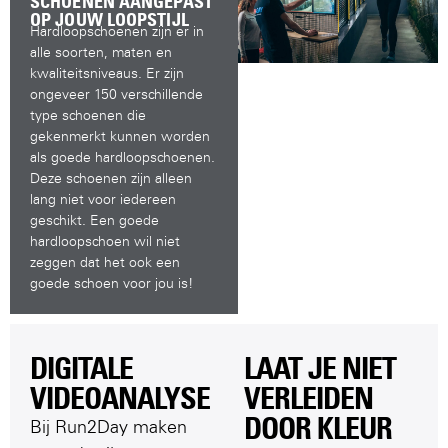
SCHOENEN AANGEPAST
OP JOUW LOOPSTIJL
Hardloopschoenen zijn er in
alle soorten, maten en
kwaliteitsniveaus. Er zijn
ongeveer 150 verschillende
type schoenen die
gekenmerkt kunnen worden
als goede hardloopschoenen.
Deze schoenen zijn alleen
lang niet voor iedereen
geschikt. Een goede
hardloopschoen wil niet
zeggen dat het ook een
goede schoen voor jou is!
DIGITALE
LAAT JE NIET
VIDEOANALYSE​
VERLEIDEN
DOOR KLEUR​
Bij Run2Day maken