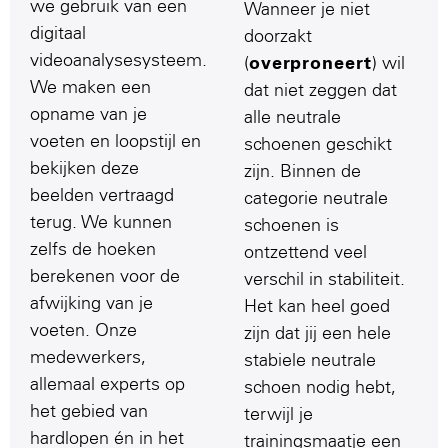
we gebruik van een
Wanneer je niet
digitaal
doorzakt
videoanalysesysteem.
(
overproneert
) wil
We maken een
dat niet zeggen dat
opname van je
alle neutrale
voeten en loopstijl en
schoenen geschikt
bekijken deze
zijn. Binnen de
beelden vertraagd
categorie neutrale
terug. We kunnen
schoenen is
zelfs de hoeken
ontzettend veel
berekenen voor de
verschil in stabiliteit.
afwijking van je
Het kan heel goed
voeten. Onze
zijn dat jij een hele
medewerkers,
stabiele neutrale
allemaal experts op
schoen nodig hebt,
het gebied van
terwijl je
hardlopen én in het
trainingsmaatje een