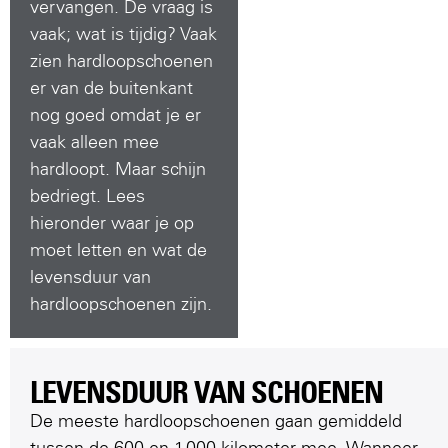
vervangen. De vraag is
vaak; wat is tijdig? Vaak
zien hardloopschoenen
er van de buitenkant
nog goed omdat je er
vaak alleen mee
hardloopt. Maar schijn
bedriegt. Lees
hieronder waar je op
moet letten en wat de
levensduur van
hardloopschoenen zijn.
LEVENSDUUR VAN SCHOENEN
De meeste hardloopschoenen gaan gemiddeld