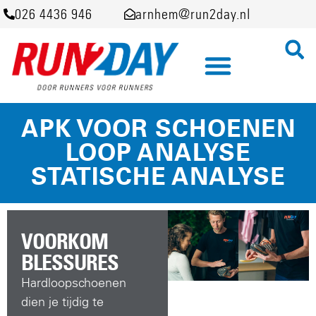
026 4436 946
arnhem@run2day.nl
APK VOOR SCHOENEN
LOOP ANALYSE
STATISCHE ANALYSE
VOORKOM
BLESSURES
Hardloopschoenen
dien je tijdig te