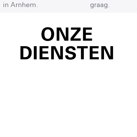
in Arnhem.
graag.
ONZE
DIENSTEN
LOOPANA
APK
STATISCHE
VOOR
ANALYSE
Run2Day
JE
staat
M.b.v.
SCHOENEN
bekend
een
om de
computerbegeleide
Hardloopschoenen
kwaliteit