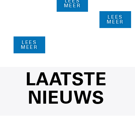
schoen.
LEES
MEER
onder
de
LEES
MEER
loep.
LEES
MEER
LAATSTE
NIEUWS