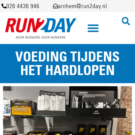
026 4436 946
arnhem@run2day.nl
VOEDING TIJDENS
HET HARDLOPEN