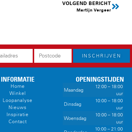
VOLGEND BERICHT
Martijn Vergeer
INSCHRIJVEN
INFORMATIE
OPENINGSTIJDEN
Home
12:00 – 18:00
Maandag
Winkel
uur
Loopanalyse
10:00 – 18:00
Dinsdag
Nieuws
uur
Inspiratie
10:00 – 18:00
Woensdag
Contact
uur
10:00 – 21:00