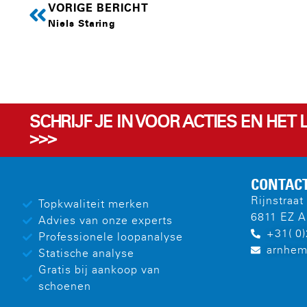
VORIGE BERICHT
Niels Staring
SCHRIJF JE IN VOOR ACTIES EN HET
>>>
CONTAC
Rijnstraat
Topkwaliteit merken
6811 EZ 
Advies van onze experts
+31( 0
Professionele loopanalyse
arnhem
Statische analyse
Gratis bij aankoop van
schoenen