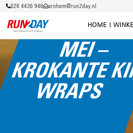
026 4436 946
arnhem@run2day.nl
HOME
WINK
MEI –
KROKANTE K
WRAPS