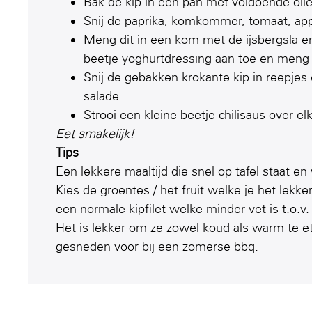
Bak de kip in een pan met voldoende olie
Snij de paprika, komkommer, tomaat, app
Meng dit in een kom met de ijsbergsla en 
beetje yoghurtdressing aan toe en meng d
Snij de gebakken krokante kip in reepje
salade.
Strooi een kleine beetje chilisaus over e
Eet smakelijk!
Tips
Een lekkere maaltijd die snel op tafel staat en 
Kies de groentes / het fruit welke je het lekke
een normale kipfilet welke minder vet is t.o.v.
Het is lekker om ze zowel koud als warm te et
gesneden voor bij een zomerse bbq.