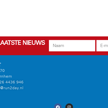
 LAATSTE NIEUWS
T
 70
Arnhem
)26 4436 946
@run2day.nl